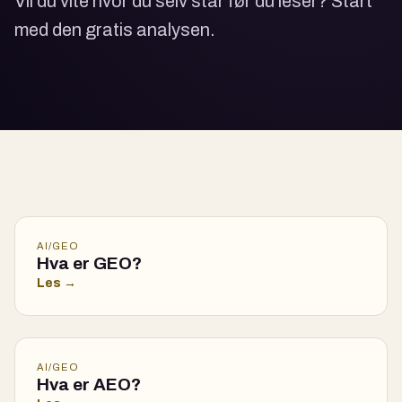
Vil du vite hvor du selv står før du leser?
Start
med den gratis analysen.
AI/GEO
Hva er GEO?
Les →
AI/GEO
Hva er AEO?