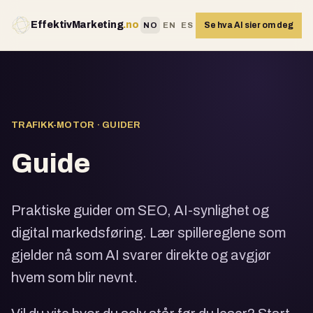
EffektivMarketing
.no
Se hva AI sier om deg
NO
EN
ES
TRAFIKK-MOTOR · GUIDER
Guide
Praktiske guider om SEO, AI-synlighet og
digital markedsføring. Lær spillereglene som
gjelder nå som AI svarer direkte og avgjør
hvem som blir nevnt.