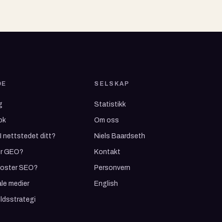
DE
SELSKAP
g
Statistikk
ok
Om oss
I nettstedet ditt?
Niels Baardseth
er GEO?
Kontakt
koster SEO?
Personvern
le medier
English
ldsstrategi