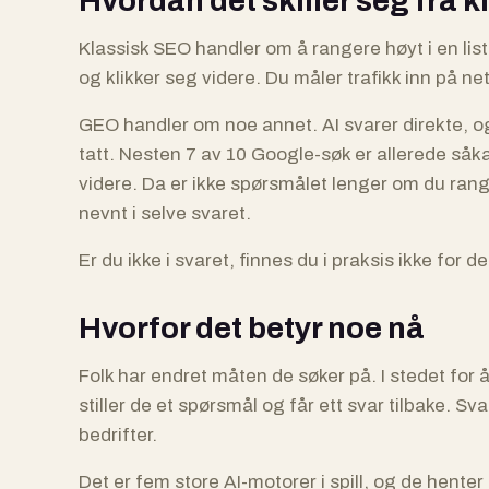
Hvordan det skiller seg fra 
Klassisk SEO handler om å rangere høyt i en list
og klikker seg videre. Du måler trafikk inn på ne
GEO handler om noe annet. AI svarer direkte, og 
tatt. Nesten 7 av 10 Google-søk er allerede såkal
videre. Da er ikke spørsmålet lenger om du ran
nevnt i selve svaret.
Er du ikke i svaret, finnes du i praksis ikke for 
Hvorfor det betyr noe nå
Folk har endret måten de søker på. I stedet for å 
stiller de et spørsmål og får ett svar tilbake. S
bedrifter.
Det er fem store AI-motorer i spill, og de henter 