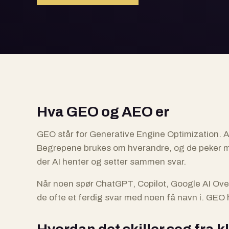
Hva GEO og AEO er
GEO står for Generative Engine Optimization. 
Begrepene brukes om hverandre, og de peker mo
der AI henter og setter sammen svar.
Når noen spør ChatGPT, Copilot, Google AI Over
de ofte et ferdig svar med noen få navn i. GEO