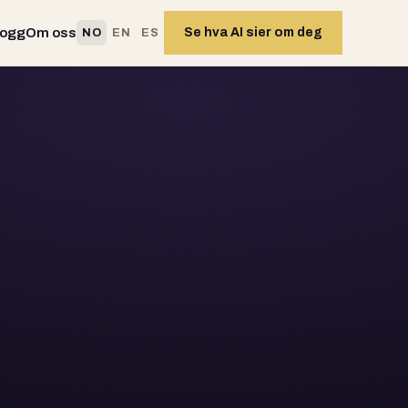
logg
Om oss
Se hva AI sier om deg
NO
EN
ES