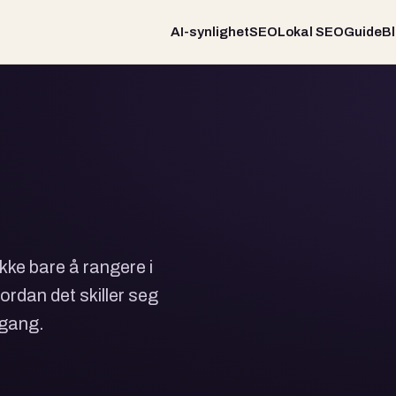
AI-synlighet
SEO
Lokal SEO
Guide
B
ikke bare å rangere i
vordan det skiller seg
 gang.