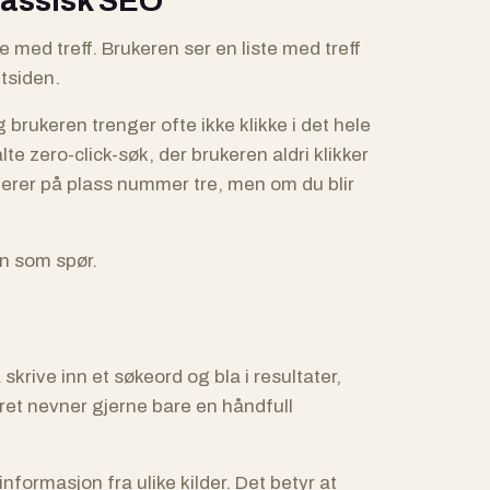
klassisk SEO
e med treff. Brukeren ser en liste med treff
ttsiden.
brukeren trenger ofte ikke klikke i det hele
te zero-click-søk, der brukeren aldri klikker
gerer på plass nummer tre, men om du blir
den som spør.
skrive inn et søkeord og bla i resultater,
varet nevner gjerne bare en håndfull
informasjon fra ulike kilder. Det betyr at