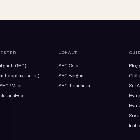
NESTER
LOKALT
GUI
nlighet (GEO)
SEO Oslo
Blog
otoroptimalisering
SEO Bergen
Ordb
 SEO / Maps
SEO Trondheim
Ser A
ide-analyse
Hva 
Hva 
Sosia
Innho