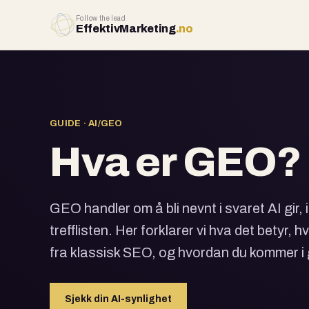
Follow the lead
EffektivMarketing
.no
GUIDE · AI/GEO
Hva er GEO?
GEO handler om å bli nevnt i svaret AI gir, 
trefflisten. Her forklarer vi hva det betyr, h
fra klassisk SEO, og hvordan du kommer i
Sjekk din AI-synlighet