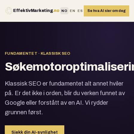
EffektivMarketing
.no
Se hva AI sier om deg
NO
EN
ES
FUNDAMENTET · KLASSISK SEO
Søkemotoroptimaliseri
Klassisk SEO er fundamentet alt annet hviler
på. Er det ikke i orden, blir du verken funnet av
Google eller forstått av en AI. Vi rydder
grunnen først.
Sjekk din AI-synlighet